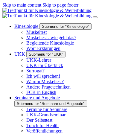
Skip to main content
Skip to page footer
Kinesiologie
Submenu for "Kinesiologie"
Muskeltest
Muskeltest - wie geht das?
Begleitende Kinesiologie
Wort-Erklärungen
UKK
Submenu for "UKK"
UKK-Lehrer
UKK im Überblick
Surrogat?
Ich will sprechen!
Warum Muskeltest?
Andere Fragetechniken
FCK in English
Seminare und Angebote
Submenu for "Seminare und Angebote"
Termine für Seminare
UKK-Grundseminar
Der Selbsttest
Touch for Health
Veröffentlichungen