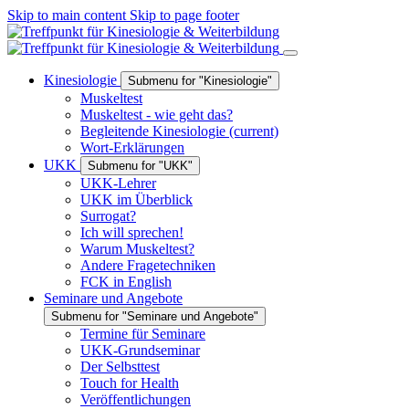
Skip to main content
Skip to page footer
Kinesiologie
Submenu for "Kinesiologie"
Muskeltest
Muskeltest - wie geht das?
Begleitende Kinesiologie
(current)
Wort-Erklärungen
UKK
Submenu for "UKK"
UKK-Lehrer
UKK im Überblick
Surrogat?
Ich will sprechen!
Warum Muskeltest?
Andere Fragetechniken
FCK in English
Seminare und Angebote
Submenu for "Seminare und Angebote"
Termine für Seminare
UKK-Grundseminar
Der Selbsttest
Touch for Health
Veröffentlichungen