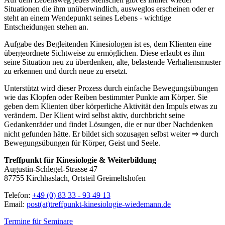
Situationen die ihm unüberwindlich, ausweglos erscheinen oder er
steht an einem Wendepunkt seines Lebens - wichtige
Entscheidungen stehen an.
Aufgabe des Begleitenden Kinesiologen ist es, dem Klienten eine
übergeordnete Sichtweise zu ermöglichen. Diese erlaubt es ihm
seine Situation neu zu überdenken, alte, belastende Verhaltensmuster
zu erkennen und durch neue zu ersetzt.
Unterstützt wird dieser Prozess durch einfache Bewegungsübungen
wie das Klopfen oder Reiben bestimmter Punkte am Körper. Sie
geben dem Klienten über körperliche Aktivität den Impuls etwas zu
verändern. Der Klient wird selbst aktiv, durchbricht seine
Gedankenräder und findet Lösungen, die er nur über Nachdenken
nicht gefunden hätte. Er bildet sich sozusagen selbst weiter ⇒ durch
Bewegungsübungen für Körper, Geist und Seele.
Treffpunkt für Kinesiologie & Weiterbildung
Augustin-Schlegel-Strasse 47
87755 Kirchhaslach, Ortsteil Greimeltshofen
Telefon:
+49 (0) 83 33 - 93 49 13
Email:
post(at)treffpunkt-kinesiologie-wiedemann.de
Termine für Seminare