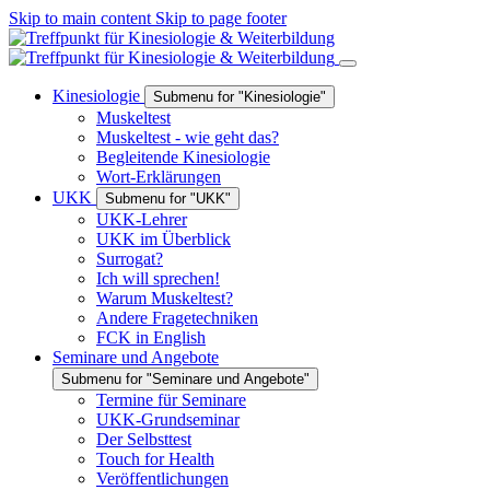
Skip to main content
Skip to page footer
Kinesiologie
Submenu for "Kinesiologie"
Muskeltest
Muskeltest - wie geht das?
Begleitende Kinesiologie
Wort-Erklärungen
UKK
Submenu for "UKK"
UKK-Lehrer
UKK im Überblick
Surrogat?
Ich will sprechen!
Warum Muskeltest?
Andere Fragetechniken
FCK in English
Seminare und Angebote
Submenu for "Seminare und Angebote"
Termine für Seminare
UKK-Grundseminar
Der Selbsttest
Touch for Health
Veröffentlichungen